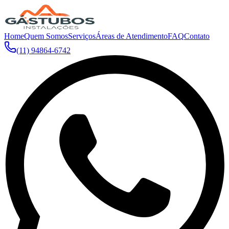
Home
Quem Somos
Serviços
Áreas de Atendimento
FAQ
Contato
(11) 94864-6742